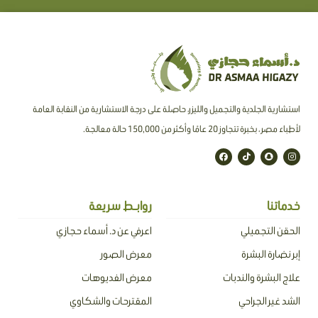
استشارية الجلدية والتجميل والليزر، حاصلة على درجة الاستشارية من النقابة العامة
لأطباء مصر ، بخبرة تتجاوز 20 عامًا وأكثر من 150,000 حالة معالجة.
F
T
S
I
a
i
n
n
c
k
a
s
e
t
p
t
b
o
c
a
o
k
h
g
o
a
r
خدماتنا
روابـط سريعة
k
t
a
m
الحقن التجميلي
اعرفي عن د. أسماء حجازي
إبر نضارة البشرة
معرض الصور
علاج البشرة والندبات
معرض الفديوهات
الشد غير الجراحي
المقترحات والشكاوي