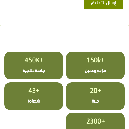
+450K
+150k
مراجع وعميل
جلسة علاجية
+43
+20
خبرة
شهادة
+2300