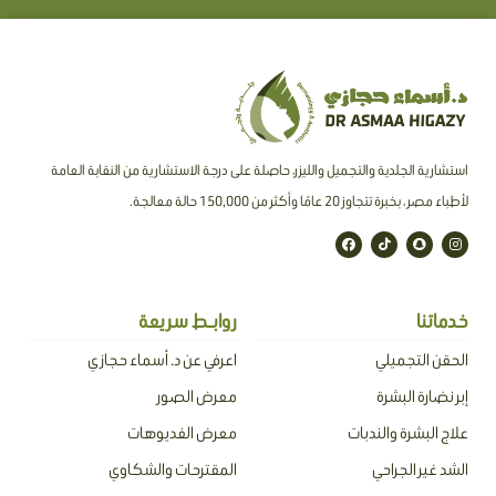
استشارية الجلدية والتجميل والليزر، حاصلة على درجة الاستشارية من النقابة العامة
لأطباء مصر ، بخبرة تتجاوز 20 عامًا وأكثر من 150,000 حالة معالجة.
F
T
S
I
a
i
n
n
c
k
a
s
e
t
p
t
b
o
c
a
o
k
h
g
o
a
r
خدماتنا
روابـط سريعة
k
t
a
m
الحقن التجميلي
اعرفي عن د. أسماء حجازي
إبر نضارة البشرة
معرض الصور
علاج البشرة والندبات
معرض الفديوهات
الشد غير الجراحي
المقترحات والشكاوي