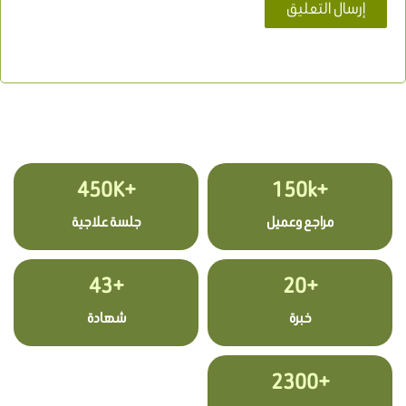
+450K
+150k
مراجع وعميل
جلسة علاجية
+43
+20
خبرة
شهادة
+2300