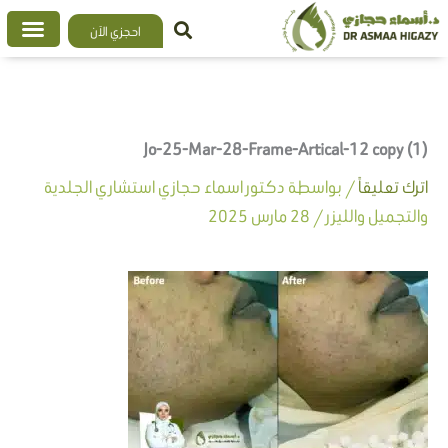
خطي
احجزي الآن
لى
لمحتوى
Jo-25-Mar-28-Frame-Artical-12 copy (1)
اترك تعليقاً
/ بواسطة
دكتور اسماء حجازي استشاري الجلدية
والتجميل والليزر
/
28 مارس 2025