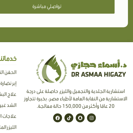
تواصلي مباشرة
خدماتنا
الحقن ال
إبر نضارة
استشارية الجلدية والتجميل والليزر، حاصلة على درجة
علاج البش
الاستشارية من النقابة العامة لأطباء مصر ، بخبرة تتجاوز
الشد غير 
20 عامًا وأكثر من 150,000 حالة معالجة.
F
T
S
I
علاجات ا
a
i
n
n
c
k
a
s
الليزر الم
e
t
p
t
b
o
c
a