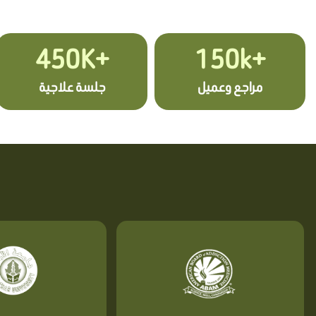
+450K
+150k
مراجع وعميل
جلسة علاجية