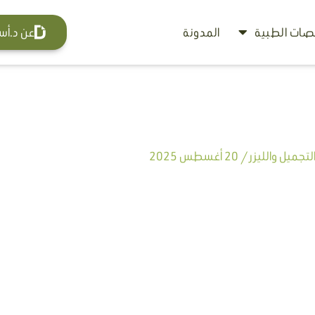
ات الطبية
المدونة
عن د.أس
تجميل والليزر
/
20 أغسطس 2025