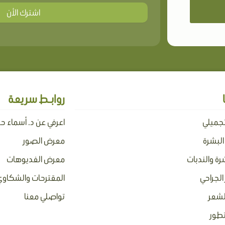
اشترك الأن
روابـط سريعة
تجميلي
اعرفي عن د. أسماء ح
 البشرة
معرض الصور
رة والندبات
معرض الفديوهات
الجراحي
المقترحات والشكاوي
لشعر
تواصلي معنا
تطور