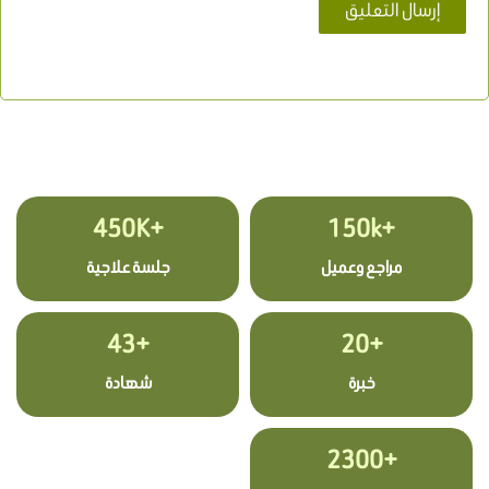
+450K
+150k
مراجع وعميل
جلسة علاجية
+43
+20
خبرة
شهادة
+2300