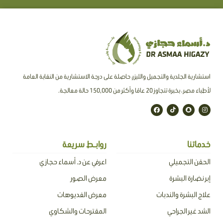
استشارية الجلدية والتجميل والليزر، حاصلة على درجة الاستشارية من النقابة العامة
لأطباء مصر ، بخبرة تتجاوز 20 عامًا وأكثر من 150,000 حالة معالجة.
F
T
S
I
a
i
n
n
c
k
a
s
e
t
p
t
b
o
c
a
o
k
h
g
o
a
r
خدماتنا
روابـط سريعة
k
t
a
m
الحقن التجميلي
اعرفي عن د. أسماء حجازي
إبر نضارة البشرة
معرض الصور
علاج البشرة والندبات
معرض الفديوهات
الشد غير الجراحي
المقترحات والشكاوي