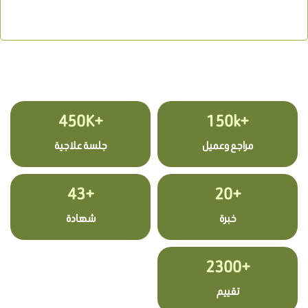
+450K
+150k
مراجع وعميل
جلسة علاجية
+43
+20
خبرة
شهادة
+2300
تقييم