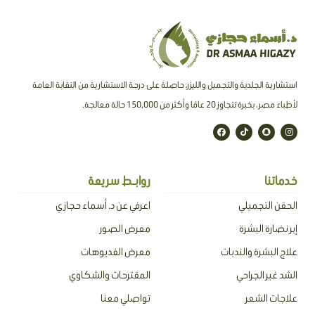
استشارية الجلدية والتجميل والليزر، حاصلة على درجة الاستشارية من النقابة العامة
لأطباء مصر ، بخبرة تتجاوز 20 عامًا وأكثر من 150,000 حالة معالجة.
F
T
S
I
a
i
n
n
c
k
a
s
e
t
p
t
b
o
c
a
o
k
h
g
o
a
r
خدماتنا
روابـط سريعة
k
t
a
m
الحقن التجميلي
اعرفي عن د. أسماء حجازي
إبر نضارة البشرة
معرض الصور
علاج البشرة والندبات
معرض الفديوهات
الشد غير الجراحي
المقترحات والشكاوي
علاجات الشعر
تواصلي معنا