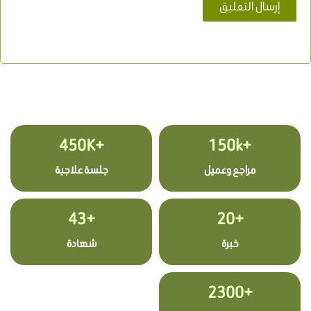
+450K
+150k
مراجع وعميل
جلسة علاجية
+43
+20
خبرة
شهادة
+2300