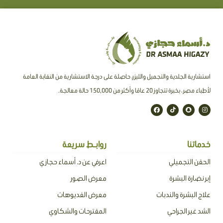
استشارية الجلدية والتجميل والليزر، حاصلة على درجة الاستشارية من النقابة العامة
لأطباء مصر ، بخبرة تتجاوز 20 عامًا وأكثر من 150,000 حالة معالجة.
F
T
S
I
a
i
n
n
c
k
a
s
e
t
p
t
b
o
c
a
o
k
h
g
o
a
r
خدماتنا
روابـط سريعة
k
t
a
m
الحقن التجميلي
اعرفي عن د. أسماء حجازي
إبر نضارة البشرة
معرض الصور
علاج البشرة والندبات
معرض الفديوهات
الشد غير الجراحي
المقترحات والشكاوي