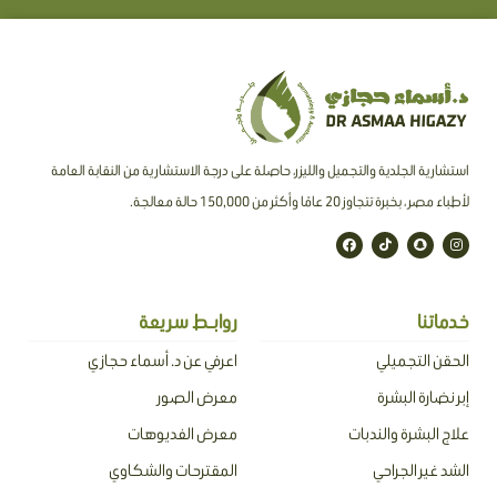
استشارية الجلدية والتجميل والليزر، حاصلة على درجة الاستشارية من النقابة العامة
لأطباء مصر ، بخبرة تتجاوز 20 عامًا وأكثر من 150,000 حالة معالجة.
F
T
S
I
a
i
n
n
c
k
a
s
e
t
p
t
b
o
c
a
o
k
h
g
o
a
r
خدماتنا
روابـط سريعة
k
t
a
m
الحقن التجميلي
اعرفي عن د. أسماء حجازي
إبر نضارة البشرة
معرض الصور
علاج البشرة والندبات
معرض الفديوهات
الشد غير الجراحي
المقترحات والشكاوي