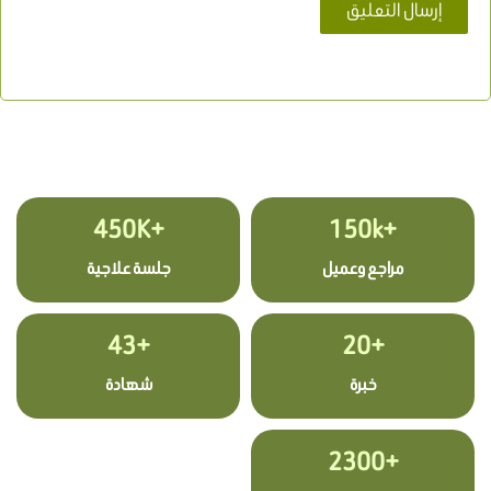
+450K
+150k
مراجع وعميل
جلسة علاجية
+43
+20
خبرة
شهادة
+2300