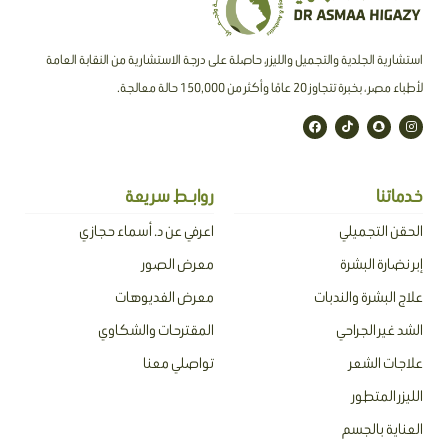
استشارية الجلدية والتجميل والليزر، حاصلة على درجة الاستشارية من النقابة العامة
لأطباء مصر ، بخبرة تتجاوز 20 عامًا وأكثر من 150,000 حالة معالجة.
F
T
S
I
a
i
n
n
c
k
a
s
e
t
p
t
b
o
c
a
o
k
h
g
o
a
r
خدماتنا
روابـط سريعة
k
t
a
m
الحقن التجميلي
اعرفي عن د. أسماء حجازي
إبر نضارة البشرة
معرض الصور
علاج البشرة والندبات
معرض الفديوهات
الشد غير الجراحي
المقترحات والشكاوي
علاجات الشعر
تواصلي معنا
الليزر المتطور
العناية بالجسم