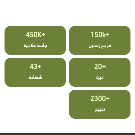
+450K
+150k
مراجع وعميل
جلسة علاجية
+43
+20
خبرة
شهادة
+2300
تقييم