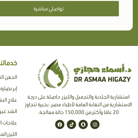
تواصلي مباشرة
خدماتنا
الحقن ال
إبر نضارة
استشارية الجلدية والتجميل والليزر، حاصلة على درجة
علاج البش
الاستشارية من النقابة العامة لأطباء مصر ، بخبرة تتجاوز
الشد غير 
20 عامًا وأكثر من 150,000 حالة معالجة.
F
T
S
I
علاجات ا
a
i
n
n
c
k
a
s
الليزر الم
e
t
p
t