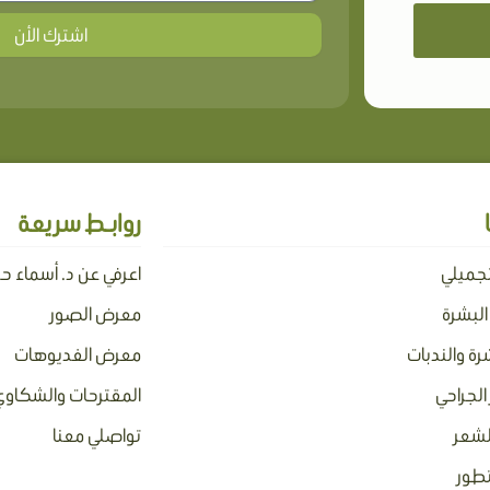
اشترك الأن
روابـط سريعة
تجميلي
اعرفي عن د. أسماء ح
 البشرة
معرض الصور
رة والندبات
معرض الفديوهات
الجراحي
المقترحات والشكاوي
لشعر
تواصلي معنا
تطور