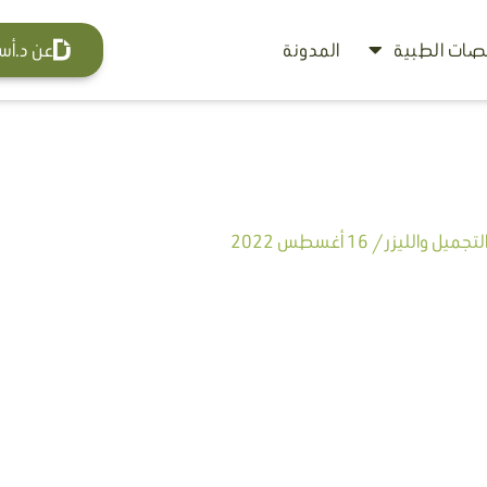
ات الطبية
المدونة
عن د.أس
تجميل والليزر
/
16 أغسطس 2022