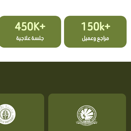
+450K
+150k
مراجع وعميل
جلسة علاجية