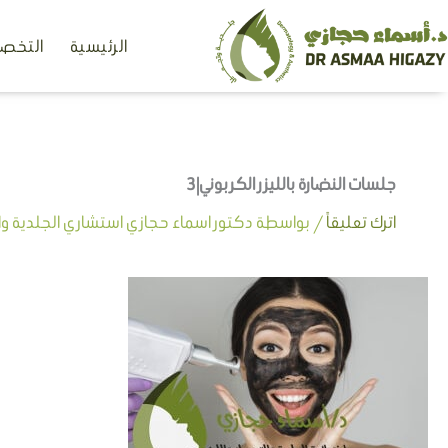
خطي
الرئيسية
التخصص
لى
لمحتوى
جلسات النضارة بالليزر الكربوني|3
اترك تعليقاً
/ بواسطة
دكتور اسماء حجازي استشاري الجلدية وال