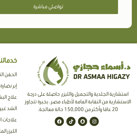
تواصلي مباشرة
خدماتنا
الحقن ال
إبر نضارة
استشارية الجلدية والتجميل والليزر، حاصلة على درجة
علاج البش
الاستشارية من النقابة العامة لأطباء مصر ، بخبرة تتجاوز
الشد غير 
20 عامًا وأكثر من 150,000 حالة معالجة.
F
T
S
I
علاجات ا
a
i
n
n
c
k
a
s
الليزر الم
e
t
p
t
b
o
c
a