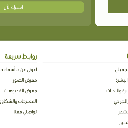
اشترك الأن
روابـط سريعة
تجميلي
اعرفي عن د. أسماء ح
 البشرة
معرض الصور
رة والندبات
معرض الفديوهات
الجراحي
المقترحات والشكاوي
لشعر
تواصلي معنا
تطور