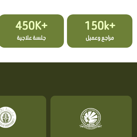
+450K
+150k
مراجع وعميل
جلسة علاجية