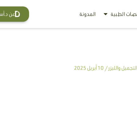
ات الطبية
المدونة
عن د.أس
تجميل والليزر
/
10 أبريل 2025