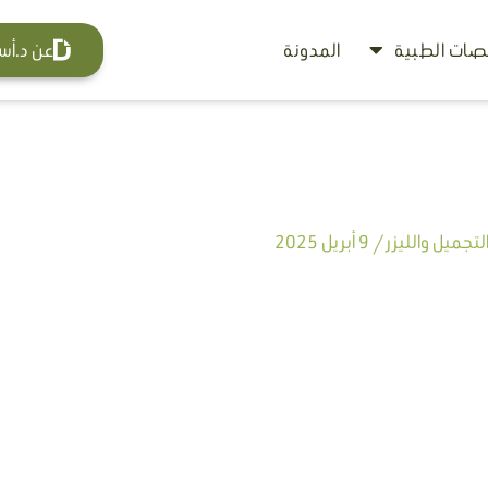
ات الطبية
المدونة
عن د.أس
تجميل والليزر
/
9 أبريل 2025