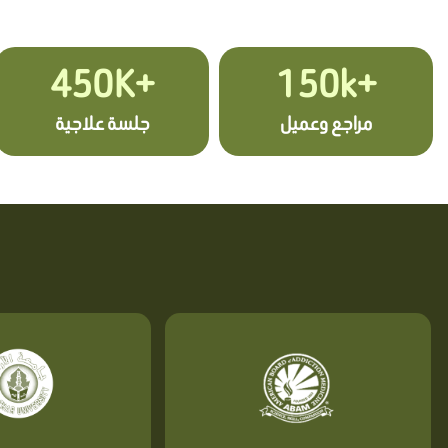
+450K
+150k
مراجع وعميل
جلسة علاجية