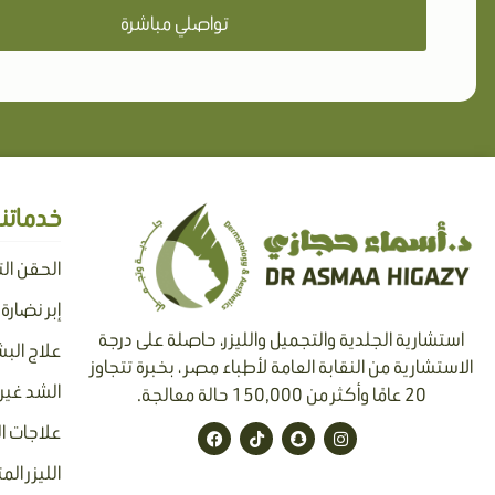
تواصلي مباشرة
خدماتنا
الحقن ال
إبر نضارة
استشارية الجلدية والتجميل والليزر، حاصلة على درجة
علاج البش
الاستشارية من النقابة العامة لأطباء مصر ، بخبرة تتجاوز
الشد غير 
20 عامًا وأكثر من 150,000 حالة معالجة.
F
T
S
I
علاجات ا
a
i
n
n
c
k
a
s
الليزر الم
e
t
p
t
b
o
c
a