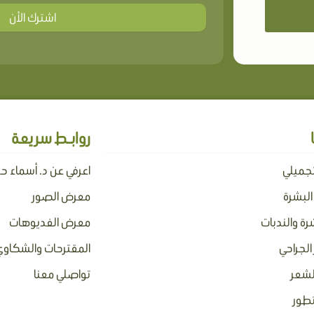
اشترك الأن
روابـط سريعة
تجميلي
اعرفي عن د. أسماء ح
 البشرة
معرض الصور
رة والندبات
معرض الفديوهات
الجراحي
المقترحات والشكاوي
لشعر
تواصلي معنا
تطور