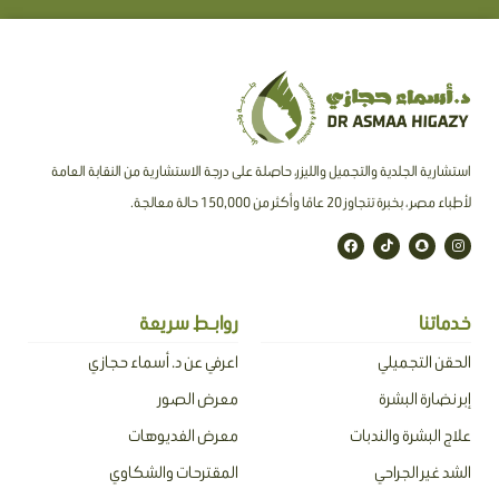
استشارية الجلدية والتجميل والليزر، حاصلة على درجة الاستشارية من النقابة العامة
لأطباء مصر ، بخبرة تتجاوز 20 عامًا وأكثر من 150,000 حالة معالجة.
F
T
S
I
a
i
n
n
c
k
a
s
e
t
p
t
b
o
c
a
o
k
h
g
o
a
r
خدماتنا
روابـط سريعة
k
t
a
m
الحقن التجميلي
اعرفي عن د. أسماء حجازي
إبر نضارة البشرة
معرض الصور
علاج البشرة والندبات
معرض الفديوهات
الشد غير الجراحي
المقترحات والشكاوي