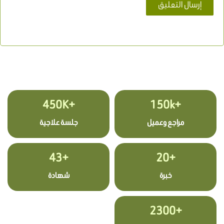
+450K
+150k
مراجع وعميل
جلسة علاجية
+43
+20
خبرة
شهادة
+2300