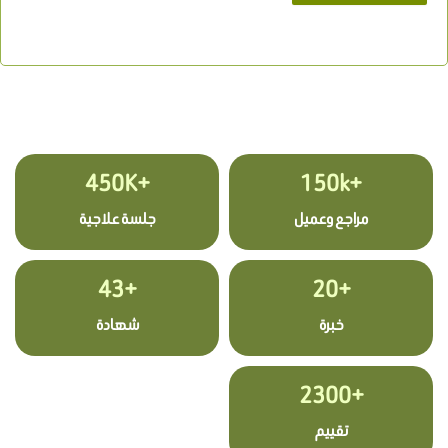
+450K
+150k
مراجع وعميل
جلسة علاجية
+43
+20
خبرة
شهادة
+2300
تقييم