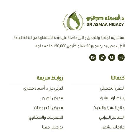
استشارية الجلدية والتجميل والليزر، حاصلة على درجة الاستشارية من النقابة العامة
لأطباء مصر ، بخبرة تتجاوز 20 عامًا وأكثر من 150,000 حالة معالجة.
F
T
S
I
a
i
n
n
c
k
a
s
e
t
p
t
b
o
c
a
o
k
h
g
o
a
r
خدماتنا
روابـط سريعة
k
t
a
m
الحقن التجميلي
اعرفي عن د. أسماء حجازي
إبر نضارة البشرة
معرض الصور
علاج البشرة والندبات
معرض الفديوهات
الشد غير الجراحي
المقترحات والشكاوي
علاجات الشعر
تواصلي معنا