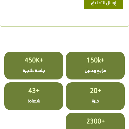
+450K
+150k
مراجع وعميل
جلسة علاجية
+43
+20
خبرة
شهادة
+2300