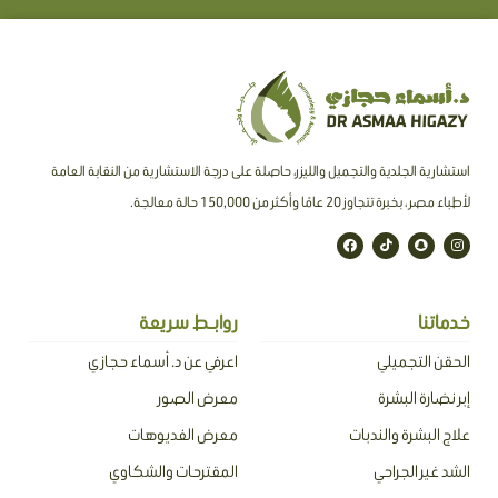
استشارية الجلدية والتجميل والليزر، حاصلة على درجة الاستشارية من النقابة العامة
لأطباء مصر ، بخبرة تتجاوز 20 عامًا وأكثر من 150,000 حالة معالجة.
F
T
S
I
a
i
n
n
c
k
a
s
e
t
p
t
b
o
c
a
o
k
h
g
o
a
r
خدماتنا
روابـط سريعة
k
t
a
m
الحقن التجميلي
اعرفي عن د. أسماء حجازي
إبر نضارة البشرة
معرض الصور
علاج البشرة والندبات
معرض الفديوهات
الشد غير الجراحي
المقترحات والشكاوي