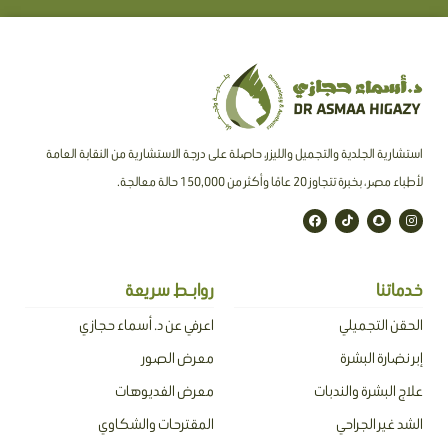
استشارية الجلدية والتجميل والليزر، حاصلة على درجة الاستشارية من النقابة العامة
لأطباء مصر ، بخبرة تتجاوز 20 عامًا وأكثر من 150,000 حالة معالجة.
F
T
S
I
a
i
n
n
c
k
a
s
e
t
p
t
b
o
c
a
o
k
h
g
o
a
r
خدماتنا
روابـط سريعة
k
t
a
m
الحقن التجميلي
اعرفي عن د. أسماء حجازي
إبر نضارة البشرة
معرض الصور
علاج البشرة والندبات
معرض الفديوهات
الشد غير الجراحي
المقترحات والشكاوي