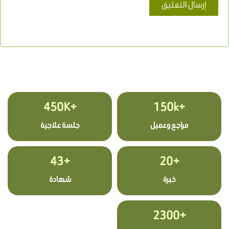
+450K
+150k
مراجع وعميل
جلسة علاجية
+43
+20
خبرة
شهادة
+2300