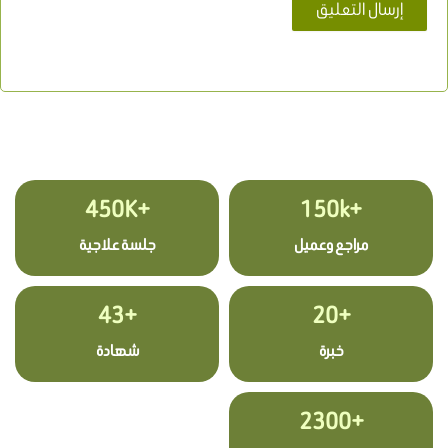
+450K
+150k
مراجع وعميل
جلسة علاجية
+43
+20
خبرة
شهادة
+2300