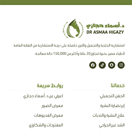
استشارية الجلدية والتجميل والليزر، حاصلة على درجة الاستشارية من النقابة العامة
لأطباء مصر ، بخبرة تتجاوز 20 عامًا وأكثر من 150,000 حالة معالجة.
F
T
S
I
a
i
n
n
c
k
a
s
e
t
p
t
b
o
c
a
o
k
h
g
o
a
r
خدماتنا
روابـط سريعة
k
t
a
m
الحقن التجميلي
اعرفي عن د. أسماء حجازي
إبر نضارة البشرة
معرض الصور
علاج البشرة والندبات
معرض الفديوهات
الشد غير الجراحي
المقترحات والشكاوي