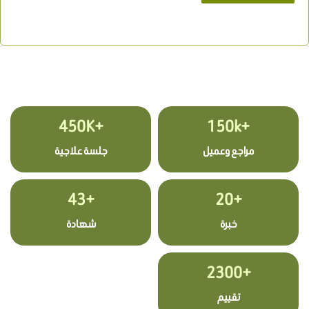
+450K
+150k
مراجع وعميل
جلسة علاجية
+43
+20
خبرة
شهادة
+2300
تقييم