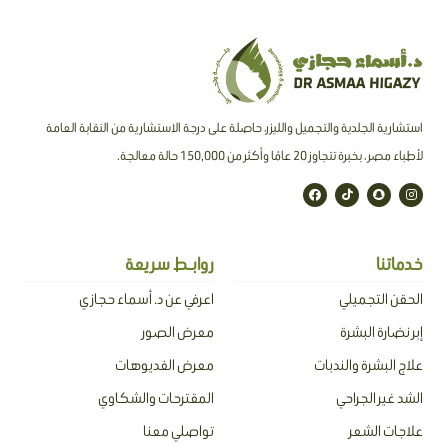
استشارية الجلدية والتجميل والليزر، حاصلة على درجة الاستشارية من النقابة العامة
لأطباء مصر ، بخبرة تتجاوز 20 عامًا وأكثر من 150,000 حالة معالجة.
F
T
S
I
a
i
n
n
c
k
a
s
e
t
p
t
b
o
c
a
o
k
h
g
o
a
r
خدماتنا
روابـط سريعة
k
t
a
m
الحقن التجميلي
اعرفي عن د. أسماء حجازي
إبر نضارة البشرة
معرض الصور
علاج البشرة والندبات
معرض الفديوهات
الشد غير الجراحي
المقترحات والشكاوي
علاجات الشعر
تواصلي معنا