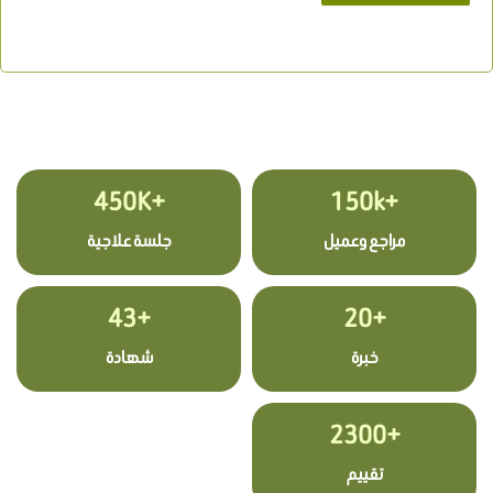
+450K
+150k
مراجع وعميل
جلسة علاجية
+43
+20
خبرة
شهادة
+2300
تقييم