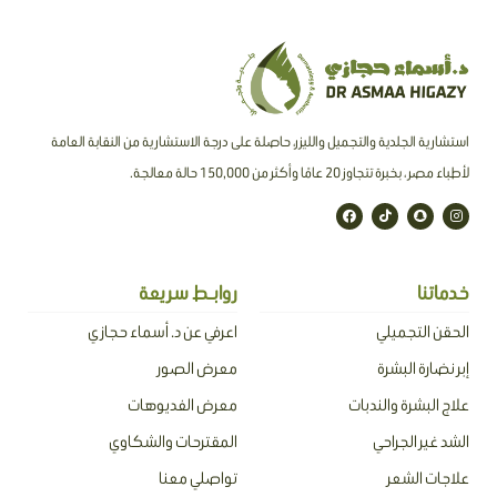
استشارية الجلدية والتجميل والليزر، حاصلة على درجة الاستشارية من النقابة العامة
لأطباء مصر ، بخبرة تتجاوز 20 عامًا وأكثر من 150,000 حالة معالجة.
F
T
S
I
a
i
n
n
c
k
a
s
e
t
p
t
b
o
c
a
o
k
h
g
o
a
r
خدماتنا
روابـط سريعة
k
t
a
m
الحقن التجميلي
اعرفي عن د. أسماء حجازي
إبر نضارة البشرة
معرض الصور
علاج البشرة والندبات
معرض الفديوهات
الشد غير الجراحي
المقترحات والشكاوي
علاجات الشعر
تواصلي معنا