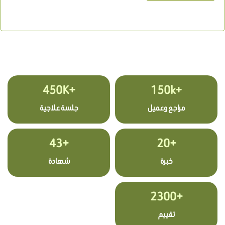
+450K
+150k
مراجع وعميل
جلسة علاجية
+43
+20
خبرة
شهادة
+2300
تقييم