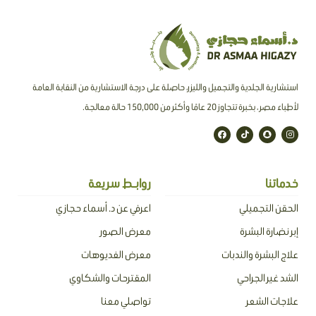
استشارية الجلدية والتجميل والليزر، حاصلة على درجة الاستشارية من النقابة العامة
لأطباء مصر ، بخبرة تتجاوز 20 عامًا وأكثر من 150,000 حالة معالجة.
F
T
S
I
a
i
n
n
c
k
a
s
e
t
p
t
b
o
c
a
o
k
h
g
o
a
r
خدماتنا
روابـط سريعة
k
t
a
m
الحقن التجميلي
اعرفي عن د. أسماء حجازي
إبر نضارة البشرة
معرض الصور
علاج البشرة والندبات
معرض الفديوهات
الشد غير الجراحي
المقترحات والشكاوي
علاجات الشعر
تواصلي معنا