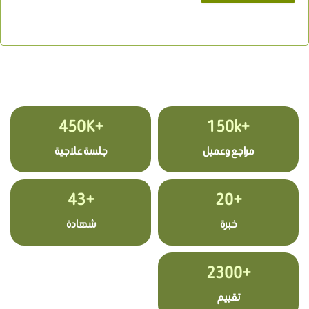
+450K
+150k
مراجع وعميل
جلسة علاجية
+43
+20
خبرة
شهادة
+2300
تقييم