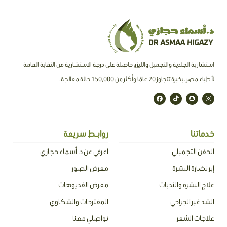
استشارية الجلدية والتجميل والليزر، حاصلة على درجة الاستشارية من النقابة العامة
لأطباء مصر ، بخبرة تتجاوز 20 عامًا وأكثر من 150,000 حالة معالجة.
F
T
S
I
a
i
n
n
c
k
a
s
e
t
p
t
b
o
c
a
o
k
h
g
o
a
r
خدماتنا
روابـط سريعة
k
t
a
m
الحقن التجميلي
اعرفي عن د. أسماء حجازي
إبر نضارة البشرة
معرض الصور
علاج البشرة والندبات
معرض الفديوهات
الشد غير الجراحي
المقترحات والشكاوي
علاجات الشعر
تواصلي معنا