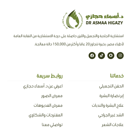
استشارية الجلدية والتجميل والليزر، حاصلة على درجة الاستشارية من النقابة العامة
لأطباء مصر ، بخبرة تتجاوز 20 عامًا وأكثر من 150,000 حالة معالجة.
F
T
S
I
a
i
n
n
c
k
a
s
e
t
p
t
b
o
c
a
o
k
h
g
o
a
r
خدماتنا
روابـط سريعة
k
t
a
m
الحقن التجميلي
اعرفي عن د. أسماء حجازي
إبر نضارة البشرة
معرض الصور
علاج البشرة والندبات
معرض الفديوهات
الشد غير الجراحي
المقترحات والشكاوي
علاجات الشعر
تواصلي معنا