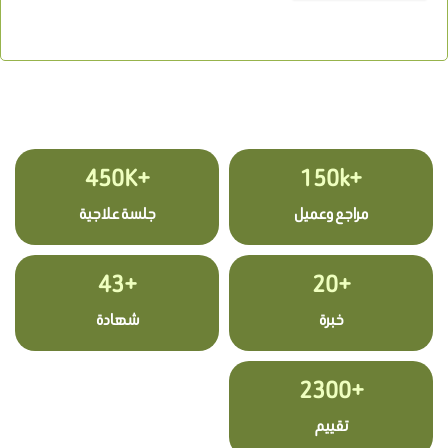
+450K
+150k
مراجع وعميل
جلسة علاجية
+43
+20
خبرة
شهادة
+2300
تقييم