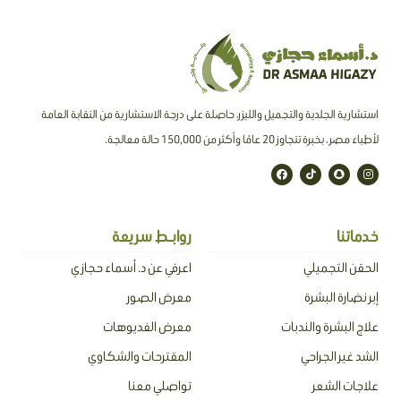
استشارية الجلدية والتجميل والليزر، حاصلة على درجة الاستشارية من النقابة العامة
لأطباء مصر ، بخبرة تتجاوز 20 عامًا وأكثر من 150,000 حالة معالجة.
F
T
S
I
a
i
n
n
c
k
a
s
e
t
p
t
b
o
c
a
o
k
h
g
o
a
r
خدماتنا
روابـط سريعة
k
t
a
m
الحقن التجميلي
اعرفي عن د. أسماء حجازي
إبر نضارة البشرة
معرض الصور
علاج البشرة والندبات
معرض الفديوهات
الشد غير الجراحي
المقترحات والشكاوي
علاجات الشعر
تواصلي معنا