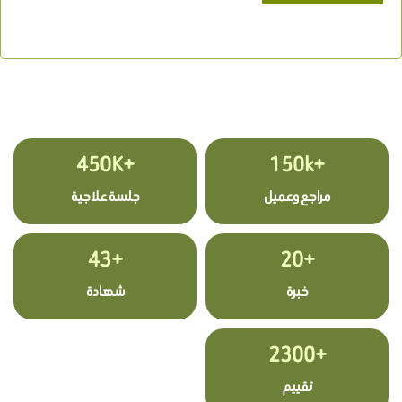
+450K
+150k
مراجع وعميل
جلسة علاجية
+43
+20
خبرة
شهادة
+2300
تقييم