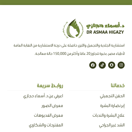
استشارية الجلدية والتجميل والليزر، حاصلة على درجة الاستشارية من النقابة العامة
لأطباء مصر ، بخبرة تتجاوز 20 عامًا وأكثر من 150,000 حالة معالجة.
F
T
S
I
a
i
n
n
c
k
a
s
e
t
p
t
b
o
c
a
o
k
h
g
o
a
r
خدماتنا
روابـط سريعة
k
t
a
m
الحقن التجميلي
اعرفي عن د. أسماء حجازي
إبر نضارة البشرة
معرض الصور
علاج البشرة والندبات
معرض الفديوهات
الشد غير الجراحي
المقترحات والشكاوي