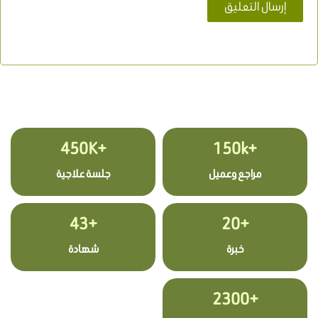
+450K
+150k
مراجع وعميل
جلسة علاجية
+43
+20
خبرة
شهادة
+2300