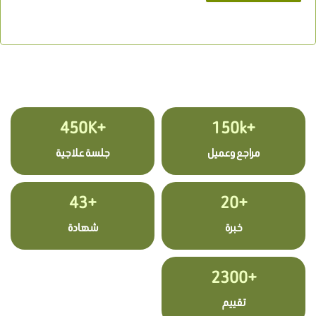
+450K
+150k
مراجع وعميل
جلسة علاجية
+43
+20
خبرة
شهادة
+2300
تقييم