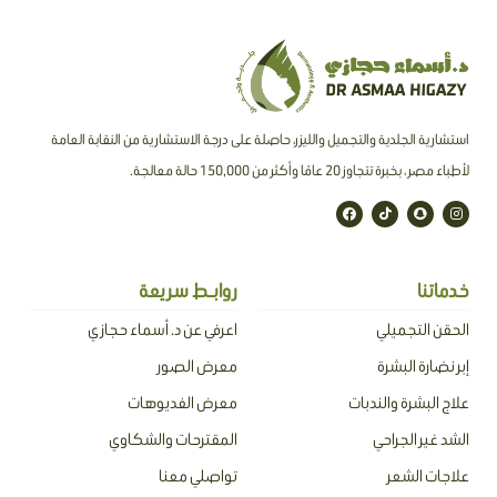
استشارية الجلدية والتجميل والليزر، حاصلة على درجة الاستشارية من النقابة العامة
لأطباء مصر ، بخبرة تتجاوز 20 عامًا وأكثر من 150,000 حالة معالجة.
F
T
S
I
a
i
n
n
c
k
a
s
e
t
p
t
b
o
c
a
o
k
h
g
o
a
r
خدماتنا
روابـط سريعة
k
t
a
m
الحقن التجميلي
اعرفي عن د. أسماء حجازي
إبر نضارة البشرة
معرض الصور
علاج البشرة والندبات
معرض الفديوهات
الشد غير الجراحي
المقترحات والشكاوي
علاجات الشعر
تواصلي معنا