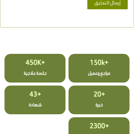
+450K
+150k
مراجع وعميل
جلسة علاجية
+43
+20
خبرة
شهادة
+2300