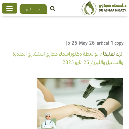
خطي
احجزي الآن
لى
لمحتوى
Jo-25-May-26-artical-1 copy
اترك تعليقاً
/ بواسطة
دكتور اسماء حجازي استشاري الجلدية
والتجميل والليزر
/
26 مايو 2025