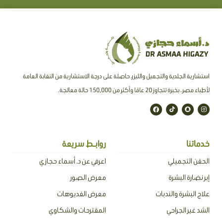
استشارية الجلدية والتجميل والليزر، حاصلة على درجة الاستشارية من النقابة العامة
لأطباء مصر ، بخبرة تتجاوز 20 عامًا وأكثر من 150,000 حالة معالجة.
F
T
S
I
a
i
n
n
c
k
a
s
e
t
p
t
b
o
c
a
o
k
h
g
o
a
r
خدماتنا
روابـط سريعة
k
t
a
m
الحقن التجميلي
اعرفي عن د. أسماء حجازي
إبر نضارة البشرة
معرض الصور
علاج البشرة والندبات
معرض الفديوهات
الشد غير الجراحي
المقترحات والشكاوي