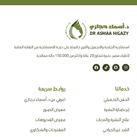
استشارية الجلدية والتجميل والليزر، حاصلة على درجة الاستشارية من النقابة العامة
لأطباء مصر ، بخبرة تتجاوز 20 عامًا وأكثر من 150,000 حالة معالجة.
F
T
S
I
a
i
n
n
c
k
a
s
e
t
p
t
b
o
c
a
o
k
h
g
o
a
r
خدماتنا
روابـط سريعة
k
t
a
m
الحقن التجميلي
اعرفي عن د. أسماء حجازي
إبر نضارة البشرة
معرض الصور
علاج البشرة والندبات
معرض الفديوهات
الشد غير الجراحي
المقترحات والشكاوي