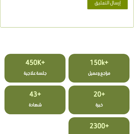
+450K
+150k
مراجع وعميل
جلسة علاجية
+43
+20
خبرة
شهادة
+2300