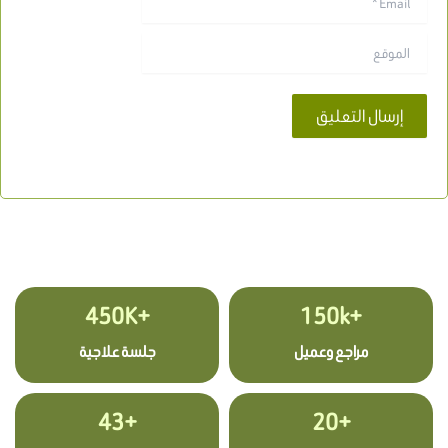
الموقع
+450K
+150k
مراجع وعميل
جلسة علاجية
+43
+20