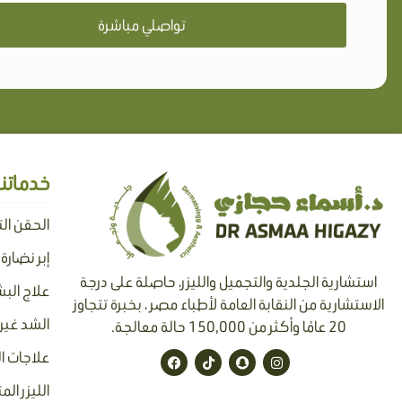
تواصلي مباشرة
خدماتنا
الحقن ال
إبر نضارة
استشارية الجلدية والتجميل والليزر، حاصلة على درجة
علاج البش
الاستشارية من النقابة العامة لأطباء مصر ، بخبرة تتجاوز
الشد غير 
20 عامًا وأكثر من 150,000 حالة معالجة.
F
T
S
I
علاجات ا
a
i
n
n
c
k
a
s
الليزر الم
e
t
p
t