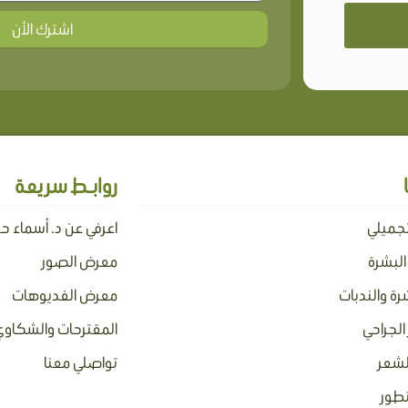
اشترك الأن
روابـط سريعة
تجميلي
اعرفي عن د. أسماء ح
 البشرة
معرض الصور
رة والندبات
معرض الفديوهات
الجراحي
المقترحات والشكاوي
لشعر
تواصلي معنا
تطور