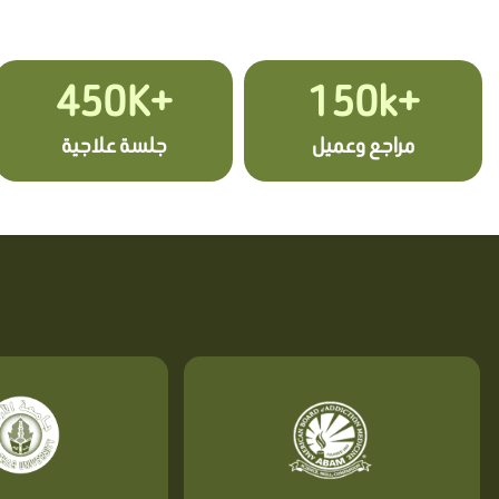
+450K
+150k
مراجع وعميل
جلسة علاجية