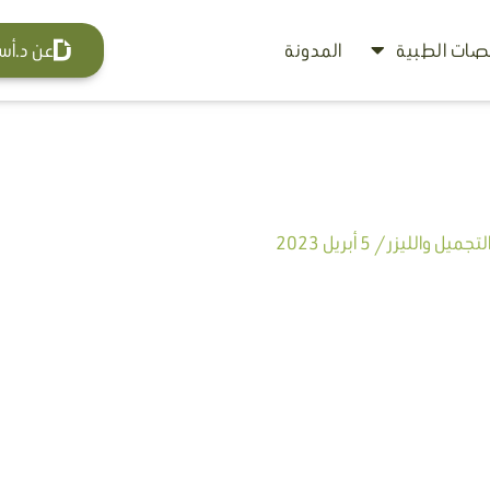
ات الطبية
المدونة
عن د.أس
تجميل والليزر
/
5 أبريل 2023