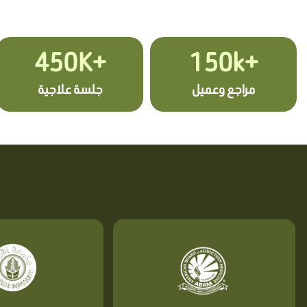
+450K
+150k
مراجع وعميل
جلسة علاجية