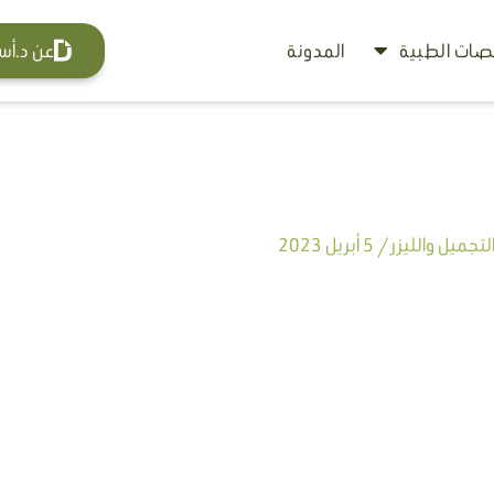
ات الطبية
المدونة
عن د.أس
تجميل والليزر
/
5 أبريل 2023