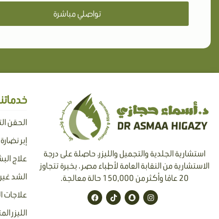
تواصلي مباشرة
خدماتنا
الحقن ال
إبر نضارة
استشارية الجلدية والتجميل والليزر، حاصلة على درجة
علاج البش
الاستشارية من النقابة العامة لأطباء مصر ، بخبرة تتجاوز
الشد غير 
20 عامًا وأكثر من 150,000 حالة معالجة.
F
T
S
I
علاجات ا
a
i
n
n
c
k
a
s
الليزر الم
e
t
p
t