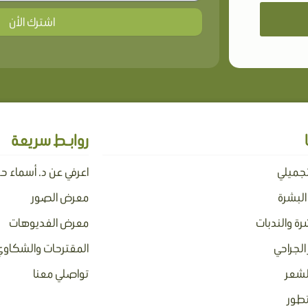
اشترك الأن
روابـط سريعة
تجميلي
اعرفي عن د. أسماء ح
 البشرة
معرض الصور
رة والندبات
معرض الفديوهات
الجراحي
المقترحات والشكاوي
لشعر
تواصلي معنا
تطور