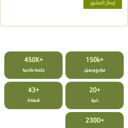
+450K
+150k
مراجع وعميل
جلسة علاجية
+43
+20
خبرة
شهادة
+2300