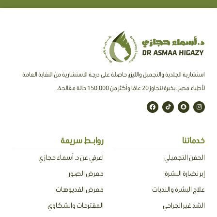
استشارية الجلدية والتجميل والليزر، حاصلة على درجة الاستشارية من النقابة العامة
لأطباء مصر ، بخبرة تتجاوز 20 عامًا وأكثر من 150,000 حالة معالجة.
F
T
S
I
a
i
n
n
c
k
a
s
e
t
p
t
b
o
c
a
o
k
h
g
o
a
r
خدماتنا
روابـط سريعة
k
t
a
m
الحقن التجميلي
اعرفي عن د. أسماء حجازي
إبر نضارة البشرة
معرض الصور
علاج البشرة والندبات
معرض الفديوهات
الشد غير الجراحي
المقترحات والشكاوي