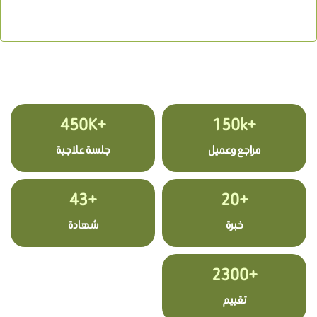
+450K
+150k
مراجع وعميل
جلسة علاجية
+43
+20
خبرة
شهادة
+2300
تقييم