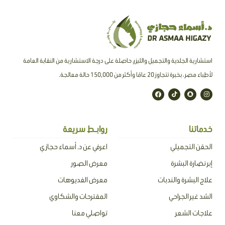
استشارية الجلدية والتجميل والليزر، حاصلة على درجة الاستشارية من النقابة العامة
لأطباء مصر ، بخبرة تتجاوز 20 عامًا وأكثر من 150,000 حالة معالجة.
F
T
S
I
a
i
n
n
c
k
a
s
e
t
p
t
b
o
c
a
o
k
h
g
o
a
r
خدماتنا
روابـط سريعة
k
t
a
m
الحقن التجميلي
اعرفي عن د. أسماء حجازي
إبر نضارة البشرة
معرض الصور
علاج البشرة والندبات
معرض الفديوهات
الشد غير الجراحي
المقترحات والشكاوي
علاجات الشعر
تواصلي معنا