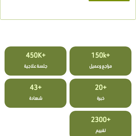
+450K
+150k
مراجع وعميل
جلسة علاجية
+43
+20
خبرة
شهادة
+2300
تقييم