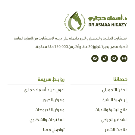
استشارية الجلدية والتجميل والليزر، حاصلة على درجة الاستشارية من النقابة العامة
لأطباء مصر ، بخبرة تتجاوز 20 عامًا وأكثر من 150,000 حالة معالجة.
F
T
S
I
a
i
n
n
c
k
a
s
e
t
p
t
b
o
c
a
o
k
h
g
o
a
r
خدماتنا
روابـط سريعة
k
t
a
m
الحقن التجميلي
اعرفي عن د. أسماء حجازي
إبر نضارة البشرة
معرض الصور
علاج البشرة والندبات
معرض الفديوهات
الشد غير الجراحي
المقترحات والشكاوي
علاجات الشعر
تواصلي معنا