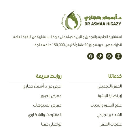
استشارية الجلدية والتجميل والليزر، حاصلة على درجة الاستشارية من النقابة العامة
لأطباء مصر ، بخبرة تتجاوز 20 عامًا وأكثر من 150,000 حالة معالجة.
F
T
S
I
a
i
n
n
c
k
a
s
e
t
p
t
b
o
c
a
o
k
h
g
o
a
r
خدماتنا
روابـط سريعة
k
t
a
m
الحقن التجميلي
اعرفي عن د. أسماء حجازي
إبر نضارة البشرة
معرض الصور
علاج البشرة والندبات
معرض الفديوهات
الشد غير الجراحي
المقترحات والشكاوي
علاجات الشعر
تواصلي معنا