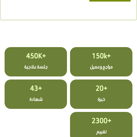
+450K
+150k
مراجع وعميل
جلسة علاجية
+43
+20
خبرة
شهادة
+2300
تقييم