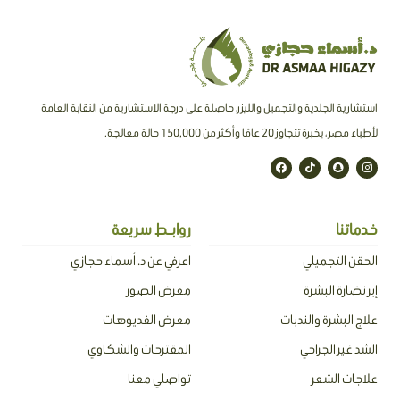
استشارية الجلدية والتجميل والليزر، حاصلة على درجة الاستشارية من النقابة العامة
لأطباء مصر ، بخبرة تتجاوز 20 عامًا وأكثر من 150,000 حالة معالجة.
F
T
S
I
a
i
n
n
c
k
a
s
e
t
p
t
b
o
c
a
o
k
h
g
o
a
r
خدماتنا
روابـط سريعة
k
t
a
m
الحقن التجميلي
اعرفي عن د. أسماء حجازي
إبر نضارة البشرة
معرض الصور
علاج البشرة والندبات
معرض الفديوهات
الشد غير الجراحي
المقترحات والشكاوي
علاجات الشعر
تواصلي معنا