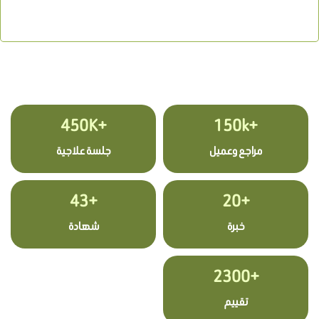
+450K
+150k
مراجع وعميل
جلسة علاجية
+43
+20
خبرة
شهادة
+2300
تقييم