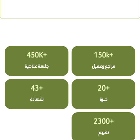
+450K
+150k
مراجع وعميل
جلسة علاجية
+43
+20
خبرة
شهادة
+2300
تقييم