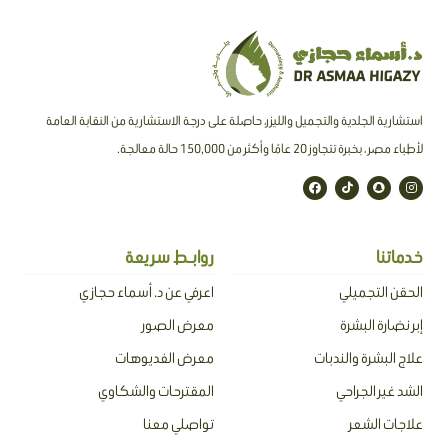
استشارية الجلدية والتجميل والليزر، حاصلة على درجة الاستشارية من النقابة العامة
لأطباء مصر ، بخبرة تتجاوز 20 عامًا وأكثر من 150,000 حالة معالجة.
F
T
S
I
a
i
n
n
c
k
a
s
e
t
p
t
b
o
c
a
o
k
h
g
o
a
r
خدماتنا
روابـط سريعة
k
t
a
m
الحقن التجميلي
اعرفي عن د. أسماء حجازي
إبر نضارة البشرة
معرض الصور
علاج البشرة والندبات
معرض الفديوهات
الشد غير الجراحي
المقترحات والشكاوي
علاجات الشعر
تواصلي معنا