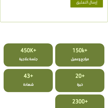
+450K
+150k
مراجع وعميل
جلسة علاجية
+43
+20
خبرة
شهادة
+2300