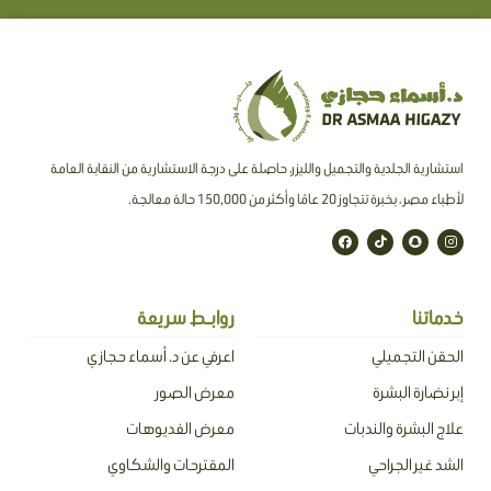
استشارية الجلدية والتجميل والليزر، حاصلة على درجة الاستشارية من النقابة العامة
لأطباء مصر ، بخبرة تتجاوز 20 عامًا وأكثر من 150,000 حالة معالجة.
F
T
S
I
a
i
n
n
c
k
a
s
e
t
p
t
b
o
c
a
o
k
h
g
o
a
r
خدماتنا
روابـط سريعة
k
t
a
m
الحقن التجميلي
اعرفي عن د. أسماء حجازي
إبر نضارة البشرة
معرض الصور
علاج البشرة والندبات
معرض الفديوهات
الشد غير الجراحي
المقترحات والشكاوي