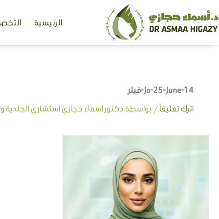
خطي
الرئيسية
التخصص
لى
لمحتوى
Jo-25-June-14-فيلر
اترك تعليقاً
/ بواسطة
دكتور اسماء حجازي استشاري الجلدية وال