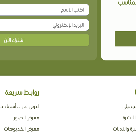
المناسب
اشترك الأن
روابـط سريعة
تجميلي
اعرفي عن د. أسماء ح
 البشرة
معرض الصور
رة والندبات
معرض الفديوهات