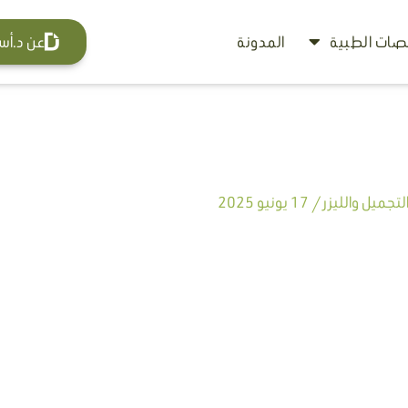
ات الطبية
المدونة
عن د.أس
تجميل والليزر
/
17 يونيو 2025