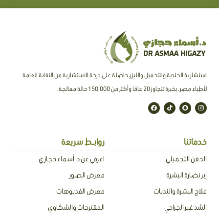
استشارية الجلدية والتجميل والليزر، حاصلة على درجة الاستشارية من النقابة العامة
لأطباء مصر ، بخبرة تتجاوز 20 عامًا وأكثر من 150,000 حالة معالجة.
F
T
S
I
a
i
n
n
c
k
a
s
e
t
p
t
b
o
c
a
o
k
h
g
o
a
r
خدماتنا
روابـط سريعة
k
t
a
m
الحقن التجميلي
اعرفي عن د. أسماء حجازي
إبر نضارة البشرة
معرض الصور
علاج البشرة والندبات
معرض الفديوهات
الشد غير الجراحي
المقترحات والشكاوي