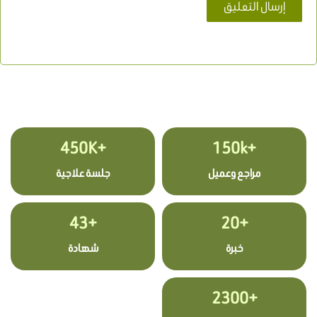
+450K
+150k
مراجع وعميل
جلسة علاجية
+43
+20
خبرة
شهادة
+2300