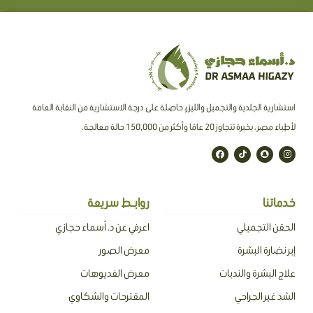
استشارية الجلدية والتجميل والليزر، حاصلة على درجة الاستشارية من النقابة العامة
لأطباء مصر ، بخبرة تتجاوز 20 عامًا وأكثر من 150,000 حالة معالجة.
F
T
S
I
a
i
n
n
c
k
a
s
e
t
p
t
b
o
c
a
o
k
h
g
o
a
r
خدماتنا
روابـط سريعة
k
t
a
m
الحقن التجميلي
اعرفي عن د. أسماء حجازي
إبر نضارة البشرة
معرض الصور
علاج البشرة والندبات
معرض الفديوهات
الشد غير الجراحي
المقترحات والشكاوي