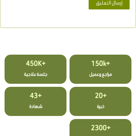
+450K
+150k
مراجع وعميل
جلسة علاجية
+43
+20
خبرة
شهادة
+2300