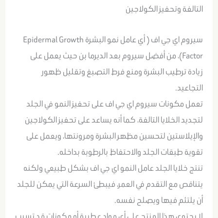
التالفة وتحفيز الكولاجين
سيروم اي جي اف ( أي عامل نمو البشرة Epidermal Growth
Factor)، من أفضل سيروم بعد الديرما بن حيث يعمل على
زيادة ترطيب البشرة ومنع فرط التصبغ وتقليل ظهور
التجاعيد.
تعمل مكونات سيروم اي جي اف على تحفيز النمو في الجلد
لتجديد الخلايا التالفة، كما أنه يساعد على تحفيز الكولاجين
والإيلاستين لتحسين مظهر البشرة ومرونتها، ويعمل على
تقوية طبقات الجلد والاحتفاظ بالرطوبة بداخله.
تنتج خلايا الجلد عامل النمو اي جي اف بشكل طبيعي ولكنه
يتناقص مع التقدم في العمر، فيبطئ السرعة التي يمكن للجلد
أن يلتئم فيها ويصلح نفسه.
لا يحتوي هذا المنتج على أي مواد عطرية أو مكونات قد تسبب