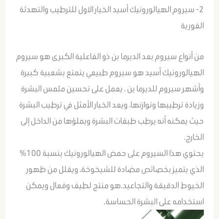
2- سيروم الهيالورونيك أسيد الخيار الاول للترطيب والتهدئة
الفورية
من أنواع سيروم بعد الديرما بن ذو الفاعلية الكبرى هو سيروم
الهيالورونيك أسيد هو سيروم طبيعي يتمتع بشعبية كبيرة
وأشهر سيروم للديرما بن ، يعمل على تحسين ملمس البشرة
وزيادة ترطيبها وتوازنها، ويعد الخبار الأمثل في ترطيب البشرة
حيث يمكنه أنه يرطب طبقات البشرة ويملؤها من الداخل إلى
الخارج.
يحتوي هذا السيروم على حمض الهيالورونيك بنسبة 100%
الذي يتميز بخصائص مضادة للشيخوخة، ويقلل من ظهور
الخيوط الدقيقة والتجاعيد.هو منتج لطيف وفعال ويمكن
استخدامه على البشرة الحساسة.