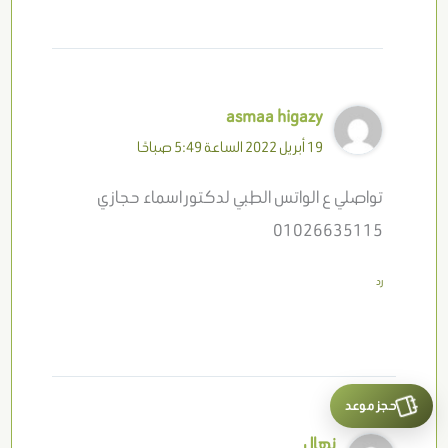
asmaa higazy
19 أبريل 2022 الساعة 5:49 صباحًا
تواصلي ع الواتس الطبي لدكتور اسماء حجازي
01026635115
رد
حجز موعد
نهال