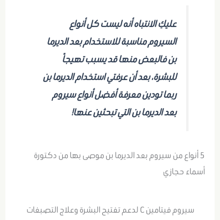
عليكِ الانتباه أنه ليست كل أنواع
السيروم مناسبة للاستخدام بعد الديرما
بن فالبعض منها قد يسبب تهيجاً
للبشرة، بعد أن عرفتي استخدام الديرما بن
ربما تودين معرفة أفضل أنواع سيروم
بعد الديرما بن التي تبحثين عنها!
5 أنواع من سيروم بعد الديرما بن موصى بها من دكتورة
أسماء حجازي
سيروم فيتامين C لدعم تفتيح البشرة وعلاج التصبغات