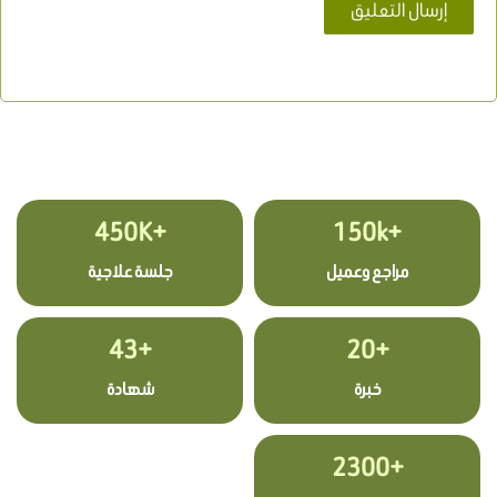
+450K
+150k
مراجع وعميل
جلسة علاجية
+43
+20
خبرة
شهادة
+2300