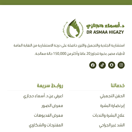
استشارية الجلدية والتجميل والليزر، حاصلة على درجة الاستشارية من النقابة العامة
لأطباء مصر ، بخبرة تتجاوز 20 عامًا وأكثر من 150,000 حالة معالجة.
F
T
S
I
a
i
n
n
c
k
a
s
e
t
p
t
b
o
c
a
o
k
h
g
o
a
r
خدماتنا
روابـط سريعة
k
t
a
m
الحقن التجميلي
اعرفي عن د. أسماء حجازي
إبر نضارة البشرة
معرض الصور
علاج البشرة والندبات
معرض الفديوهات
الشد غير الجراحي
المقترحات والشكاوي