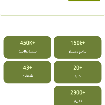
+450K
+150k
مراجع وعميل
جلسة علاجية
+43
+20
خبرة
شهادة
+2300
تقييم