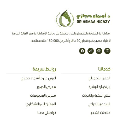
استشارية الجلدية والتجميل والليزر، حاصلة على درجة الاستشارية من النقابة العامة
لأطباء مصر ، بخبرة تتجاوز 20 عامًا وأكثر من 150,000 حالة معالجة.
F
T
S
I
a
i
n
n
c
k
a
s
e
t
p
t
b
o
c
a
o
k
h
g
o
a
r
خدماتنا
روابـط سريعة
k
t
a
m
الحقن التجميلي
اعرفي عن د. أسماء حجازي
إبر نضارة البشرة
معرض الصور
علاج البشرة والندبات
معرض الفديوهات
الشد غير الجراحي
المقترحات والشكاوي
علاجات الشعر
تواصلي معنا