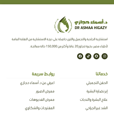
استشارية الجلدية والتجميل والليزر، حاصلة على درجة الاستشارية من النقابة العامة
لأطباء مصر ، بخبرة تتجاوز 20 عامًا وأكثر من 150,000 حالة معالجة.
F
T
S
I
a
i
n
n
c
k
a
s
e
t
p
t
b
o
c
a
o
k
h
g
o
a
r
خدماتنا
روابـط سريعة
k
t
a
m
الحقن التجميلي
اعرفي عن د. أسماء حجازي
إبر نضارة البشرة
معرض الصور
علاج البشرة والندبات
معرض الفديوهات
الشد غير الجراحي
المقترحات والشكاوي