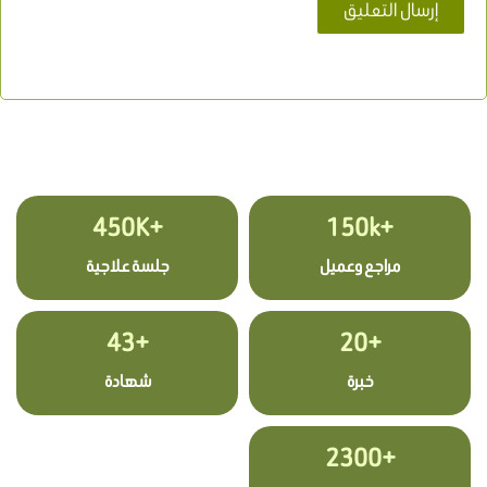
+450K
+150k
مراجع وعميل
جلسة علاجية
+43
+20
خبرة
شهادة
+2300