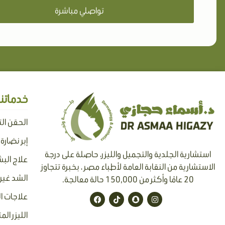
تواصلي مباشرة
خدماتنا
الحقن ال
إبر نضارة
استشارية الجلدية والتجميل والليزر، حاصلة على درجة
علاج البش
الاستشارية من النقابة العامة لأطباء مصر ، بخبرة تتجاوز
الشد غير 
20 عامًا وأكثر من 150,000 حالة معالجة.
F
T
S
I
علاجات ا
a
i
n
n
c
k
a
s
الليزر الم
e
t
p
t
b
o
c
a