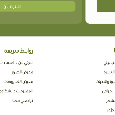
اشترك الأن
روابـط سريعة
تجميلي
اعرفي عن د. أسماء ح
 البشرة
معرض الصور
رة والندبات
معرض الفديوهات
الجراحي
المقترحات والشكاوي
لشعر
تواصلي معنا
تطور