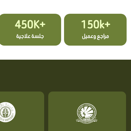
+450K
+150k
مراجع وعميل
جلسة علاجية