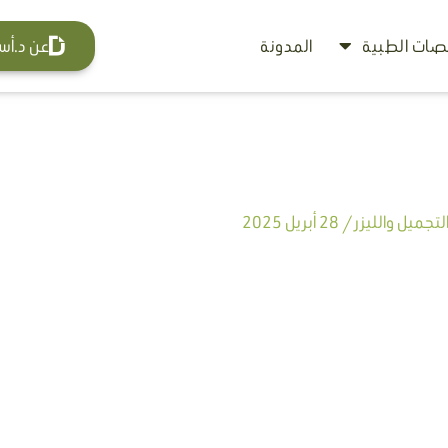
ات الطبية
المدونة
عن د.أس
تجميل والليزر
/
28 أبريل 2025