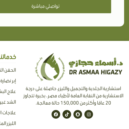
تواصلي مباشرة
خدماتنا
الحقن ال
إبر نضارة
استشارية الجلدية والتجميل والليزر، حاصلة على درجة
علاج البش
الاستشارية من النقابة العامة لأطباء مصر ، بخبرة تتجاوز
الشد غير 
20 عامًا وأكثر من 150,000 حالة معالجة.
F
T
S
I
علاجات ا
a
i
n
n
c
k
a
s
الليزر الم
e
t
p
t
b
o
c
a