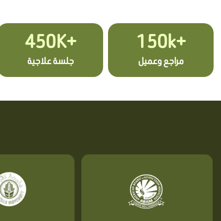
+450K
+150k
مراجع وعميل
جلسة علاجية