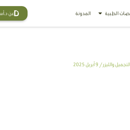
ات الطبية
المدونة
عن د.أس
تجميل والليزر
/
9 أبريل 2025