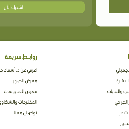
اشترك الأن
روابـط سريعة
تجميلي
اعرفي عن د. أسماء ح
 البشرة
معرض الصور
رة والندبات
معرض الفديوهات
الجراحي
المقترحات والشكاوي
لشعر
تواصلي معنا
تطور