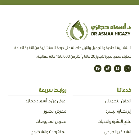
استشارية الجلدية والتجميل والليزر، حاصلة على درجة الاستشارية من النقابة العامة
لأطباء مصر ، بخبرة تتجاوز 20 عامًا وأكثر من 150,000 حالة معالجة.
F
T
S
I
a
i
n
n
c
k
a
s
e
t
p
t
b
o
c
a
o
k
h
g
o
a
r
خدماتنا
روابـط سريعة
k
t
a
m
الحقن التجميلي
اعرفي عن د. أسماء حجازي
إبر نضارة البشرة
معرض الصور
علاج البشرة والندبات
معرض الفديوهات
الشد غير الجراحي
المقترحات والشكاوي