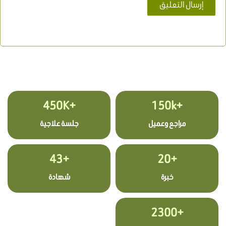
+450K
+150k
مراجع وعميل
جلسة علاجية
+43
+20
خبرة
شهادة
+2300