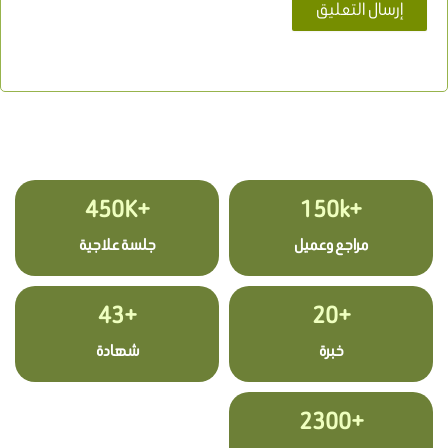
+450K
+150k
مراجع وعميل
جلسة علاجية
+43
+20
خبرة
شهادة
+2300