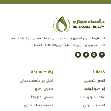
استشارية الجلدية والتجميل والليزر، حاصلة على درجة الاستشارية من النقابة العامة
لأطباء مصر ، بخبرة تتجاوز 20 عامًا وأكثر من 150,000 حالة معالجة.
F
T
S
I
a
i
n
n
c
k
a
s
e
t
p
t
b
o
c
a
o
k
h
g
o
a
r
خدماتنا
روابـط سريعة
k
t
a
m
الحقن التجميلي
اعرفي عن د. أسماء حجازي
إبر نضارة البشرة
معرض الصور
علاج البشرة والندبات
معرض الفديوهات
الشد غير الجراحي
المقترحات والشكاوي