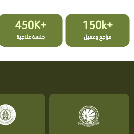
+450K
+150k
مراجع وعميل
جلسة علاجية