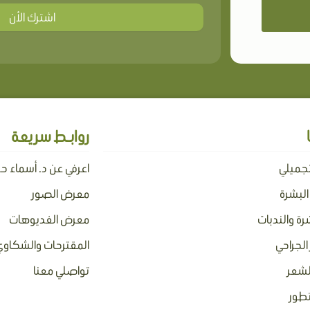
اشترك الأن
روابـط سريعة
تجميلي
اعرفي عن د. أسماء ح
 البشرة
معرض الصور
رة والندبات
معرض الفديوهات
الجراحي
المقترحات والشكاوي
لشعر
تواصلي معنا
تطور