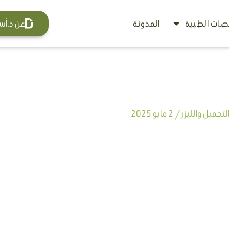
ات الطبية
المدونة
عن د.أس
تجميل والليزر
/
2 مايو 2025