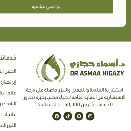
تواصلي مباشرة
خدماتنا
الحقن ال
إبر نضارة
استشارية الجلدية والتجميل والليزر، حاصلة على درجة
علاج البش
الاستشارية من النقابة العامة لأطباء مصر ، بخبرة تتجاوز
الشد غير 
20 عامًا وأكثر من 150,000 حالة معالجة.
F
T
S
I
علاجات ا
a
i
n
n
c
k
a
s
الليزر الم
e
t
p
t
b
o
c
a