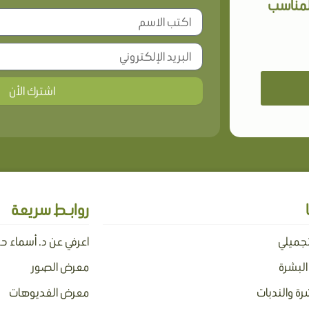
المناسب
اشترك الأن
روابـط سريعة
تجميلي
اعرفي عن د. أسماء ح
 البشرة
معرض الصور
رة والندبات
معرض الفديوهات