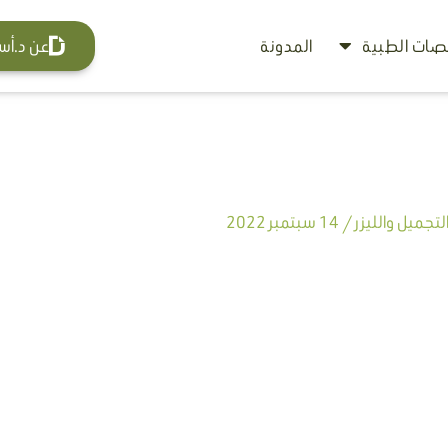
ات الطبية
المدونة
عن د.أس
تجميل والليزر
/
14 سبتمبر 2022