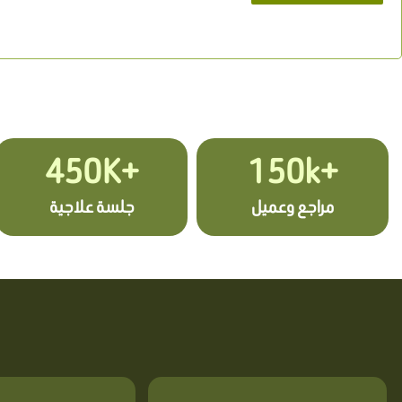
+450K
+150k
مراجع وعميل
جلسة علاجية