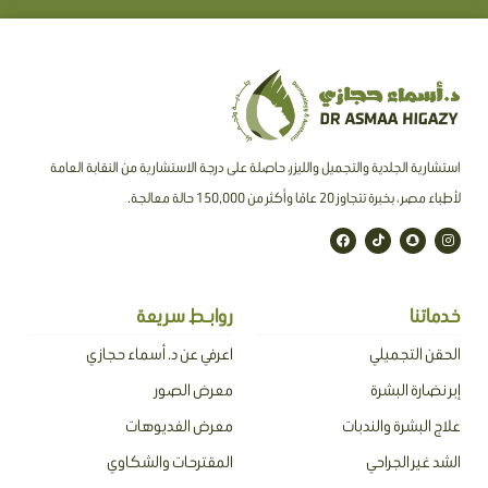
استشارية الجلدية والتجميل والليزر، حاصلة على درجة الاستشارية من النقابة العامة
لأطباء مصر ، بخبرة تتجاوز 20 عامًا وأكثر من 150,000 حالة معالجة.
F
T
S
I
a
i
n
n
c
k
a
s
e
t
p
t
b
o
c
a
o
k
h
g
o
a
r
خدماتنا
روابـط سريعة
k
t
a
m
الحقن التجميلي
اعرفي عن د. أسماء حجازي
إبر نضارة البشرة
معرض الصور
علاج البشرة والندبات
معرض الفديوهات
الشد غير الجراحي
المقترحات والشكاوي