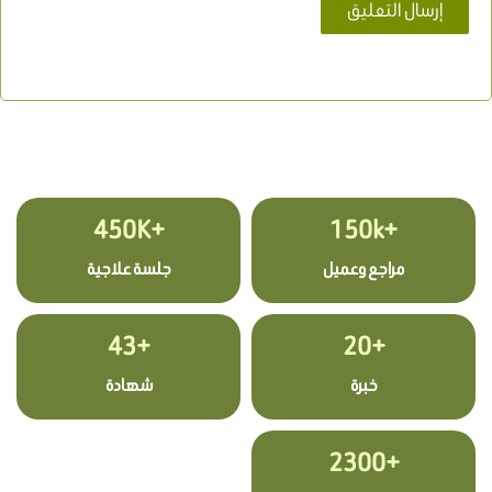
+450K
+150k
مراجع وعميل
جلسة علاجية
+43
+20
خبرة
شهادة
+2300